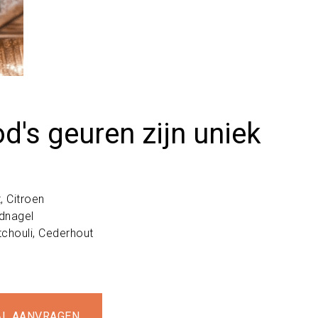
's geuren zijn uniek
 Citroen
idnagel
tchouli, Cederhout
AL AANVRAGEN