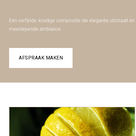
Een verfijnde, kruidige compositie die elegantie uitstraalt e
meeslepende ambiance.
AFSPRAAK MAKEN