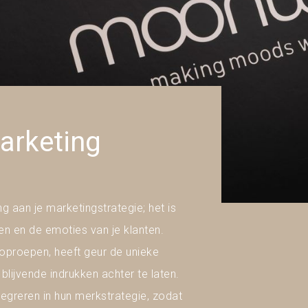
arketing
 aan je marketingstrategie; het is
gen en de emoties van je klanten.
 oproepen, heeft geur de unieke
lijvende indrukken achter te laten.
egreren in hun merkstrategie, zodat