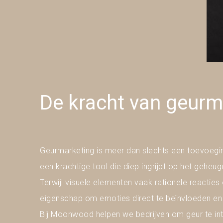
De kracht van geurm
Geurmarketing is meer dan slechts een toevoeging
een krachtige tool die diep ingrijpt op het geheu
Terwijl visuele elementen vaak rationele reacties
eigenschap om emoties direct te beïnvloeden en b
Bij Moonwood helpen we bedrijven om geur te int