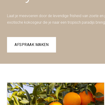
Laat je meevoeren door de levendige frisheid van zoete en p
exotische kokosgeur die je naar een tropisch paradijs breng
AFSPRAAK MAKEN