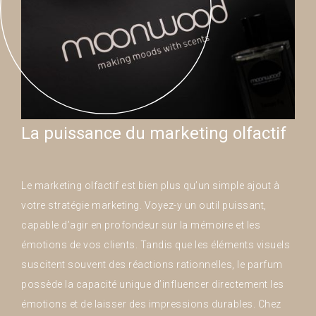
La puissance du marketing olfactif
Le marketing olfactif est bien plus qu’un simple ajout à
votre stratégie marketing. Voyez-y un outil puissant,
capable d’agir en profondeur sur la mémoire et les
émotions de vos clients. Tandis que les éléments visuels
suscitent souvent des réactions rationnelles, le parfum
possède la capacité unique d’influencer directement les
émotions et de laisser des impressions durables. Chez