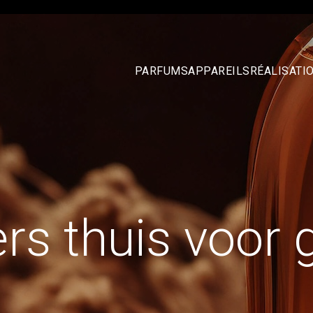
PARFUMS
APPAREILS
RÉALISATI
ers thuis voor