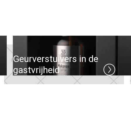
Geurverstuivers in de
gastvrijheid