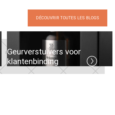
DÉCOUVRIR TOUTES LES BLOGS
Geurverstuivers voor
klantenbinding